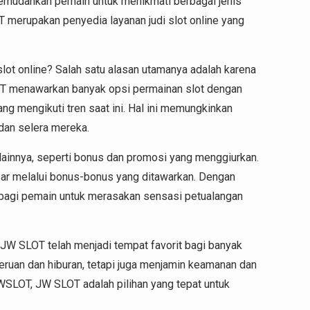
emudahkan pemain untuk menikmati berbagai jenis
 merupakan penyedia layanan judi slot online yang
lot online? Salah satu alasan utamanya adalah karena
OT menawarkan banyak opsi permainan slot dengan
ng mengikuti tren saat ini. Hal ini memungkinkan
dan selera mereka.
 lainnya, seperti bonus dan promosi yang menggiurkan.
r melalui bonus-bonus yang ditawarkan. Dengan
agi pemain untuk merasakan sensasi petualangan
JW SLOT telah menjadi tempat favorit bagi banyak
seruan dan hiburan, tetapi juga menjamin keamanan dan
JWSLOT, JW SLOT adalah pilihan yang tepat untuk