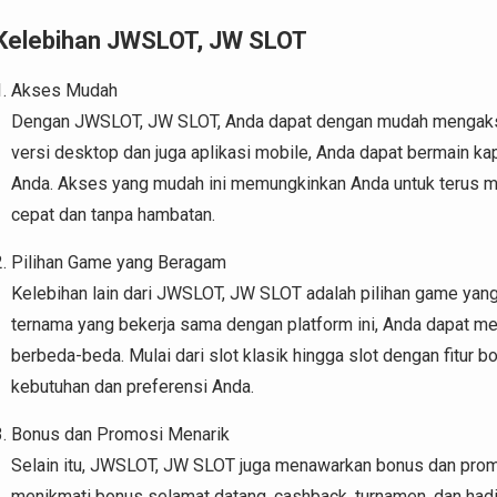
Kelebihan JWSLOT, JW SLOT
Akses Mudah
Dengan JWSLOT, JW SLOT, Anda dapat dengan mudah mengakses
versi desktop dan juga aplikasi mobile, Anda dapat bermain ka
Anda. Akses yang mudah ini memungkinkan Anda untuk terus me
cepat dan tanpa hambatan.
Pilihan Game yang Beragam
Kelebihan lain dari JWSLOT, JW SLOT adalah pilihan game ya
ternama yang bekerja sama dengan platform ini, Anda dapat 
berbeda-beda. Mulai dari slot klasik hingga slot dengan fitur
kebutuhan dan preferensi Anda.
Bonus dan Promosi Menarik
Selain itu, JWSLOT, JW SLOT juga menawarkan bonus dan prom
menikmati bonus selamat datang, cashback, turnamen, dan had