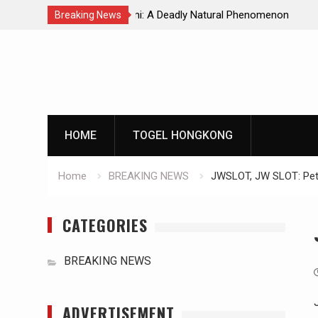
Natural Phenomenon
Global Earthquakes: Long-Term Tren
Breaking News
Skip
to
content
HOME
TOGEL HONGKONG
Home
BREAKING NEWS
JWSLOT, JW SLOT: Petu
CATEGORIES
BREAKING NEWS
ADVERTISEMENT