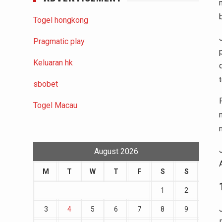
Togel hongkong
Pragmatic play
Keluaran hk
sbobet
Togel Macau
August 2026
M
T
W
T
F
S
S
1
2
3
4
5
6
7
8
9