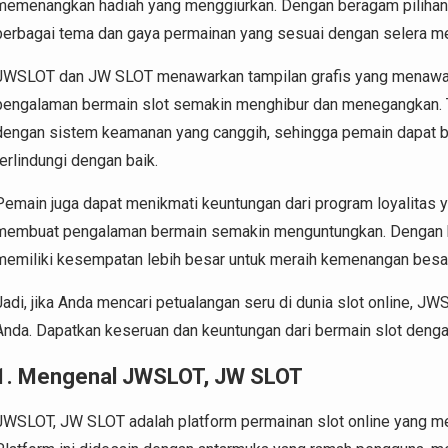
memenangkan hadiah yang menggiurkan. Dengan beragam pilihan 
berbagai tema dan gaya permainan yang sesuai dengan selera m
JWSLOT dan JW SLOT menawarkan tampilan grafis yang menawan 
pengalaman bermain slot semakin menghibur dan menegangkan. Tid
dengan sistem keamanan yang canggih, sehingga pemain dapat b
terlindungi dengan baik.
Pemain juga dapat menikmati keuntungan dari program loyalitas
membuat pengalaman bermain semakin menguntungkan. Dengan b
memiliki kesempatan lebih besar untuk meraih kemenangan bes
Jadi, jika Anda mencari petualangan seru di dunia slot online, 
Anda. Dapatkan keseruan dan keuntungan dari bermain slot den
1. Mengenal JWSLOT, JW SLOT
JWSLOT, JW SLOT adalah platform permainan slot online yang m